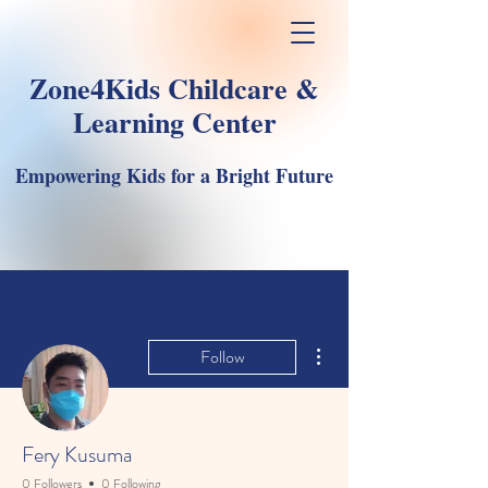
Zone4Kids Childcare &
Learning Center
Empowering Kids for a Bright Future
More actions
Follow
Fery Kusuma
0 Followers
0 Following