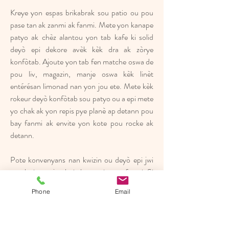
Kreye yon espas brikabrak sou patio ou pou 
pase tan ak zanmi ak fanmi. Mete yon kanape 
patyo ak chèz alantou yon tab kafe ki solid 
deyò epi dekore avèk kèk dra ak zòrye 
konfòtab. Ajoute yon tab fen matche oswa de 
pou liv, magazin, manje oswa kèk linèt 
entérésan limonad nan yon jou ete. Mete kèk 
rokeur deyò konfòtab sou patyo ou a epi mete 
yo chak ak yon repis pye planè ap detann pou 
bay fanmi ak envite yon kote pou rocke ak 
detann.
Pote konvenyans nan kwizin ou deyò epi jwi 
yon kwit manje plezi ak zanmi oswa fanmi. Si 
patyo ou a gen yon kouvèti, ou ka ajoute 
Phone
Email
aparèy tankou yon gri chabon, yon minifrijidè 
oswa yon fou pitza deyò. Ou ka menm gen 
yon koule deyò enstale pou jwi preparasyon 